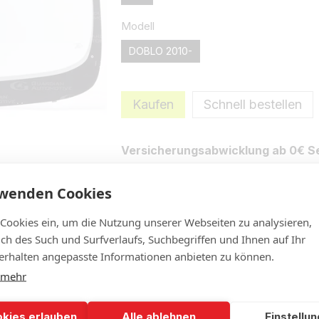
Modell
DOBLO 2010-
Kaufen
Schnell bestellen
Versicherungsabwicklung ab 0€ Se
rwenden Cookies
Eigenschaften
Neue Bewertung 
 Cookies ein, um die Nutzung unserer Webseiten zu analysieren,
lich des Such und Surfverlaufs, Suchbegriffen und Ihnen auf Ihr
rhalten angepasste Informationen anbieten zu können.
 mehr
okies erlauben
Alle ablehnen
Einstellu