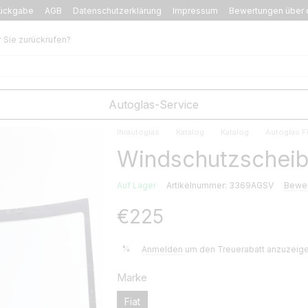
ückgabe
AGB
Datenschutzerklärung
Impressum
Bewertungen über 
r Sie zurückrufen?
Autoglas-Service
Ihrautoglas
Katalog
Katalog
Autoglas Fi
Windschutzscheibe
Auf Lager
Artikelnummer: 3369AGSV
Bewer
€225
%
Anmelden
um den Treuerabatt anzuzeig
Marke
Fiat