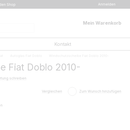
Anmelden
den Shop
Mein Warenkorb
Kontakt
at
Autoglas Fiat Doblo
Windschutzscheibe Fiat Doblo 2010-
 Fiat Doblo 2010-
tung schreiben
Vergleichen
Zum Wunsch hinzufügen
en