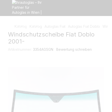
Katalog
Katalog
Autoglas Fiat
Autoglas Fiat Doblo
Winds
Windschutzscheibe Fiat Doblo
2001-
Artikelnummer:
3354AGSGN
Bewertung schreiben