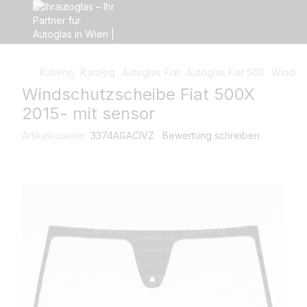
Katalog
Katalog
Autoglas Fiat
Autoglas Fiat 500
Windsch
Windschutzscheibe Fiat 500X
2015- mit sensor
Artikelnummer:
3374AGACIVZ
Bewertung schreiben