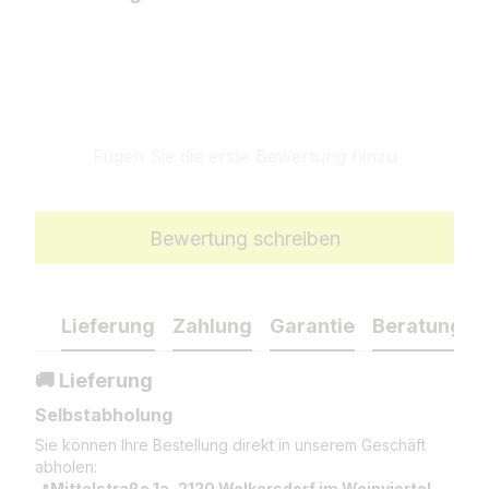
Fügen Sie die erste Bewertung hinzu
Bewertung schreiben
Lieferung
Zahlung
Garantie
Beratung
🚚 Lieferung
Selbstabholung
Sie können Ihre Bestellung direkt in unserem Geschäft
abholen:
📍
Mittelstraße 1a, 2120 Wolkersdorf im Weinviertel