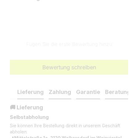
Fügen Sie die erste Bewertung hinzu
Bewertung schreiben
Lieferung
Zahlung
Garantie
Beratung
🚚 Lieferung
Selbstabholung
Sie können Ihre Bestellung direkt in unserem Geschäft
abholen:
📍
Mittelstraße 1a, 2120 Wolkersdorf im Weinviertel