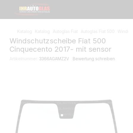
Katalog
Katalog
Autoglas Fiat
Autoglas Fiat 500
Windsch
Windschutzscheibe Fiat 500
Cinquecento 2017- mit sensor
Artikelnummer:
3366AGAMZ2V
Bewertung schreiben