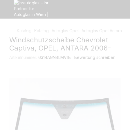
Katalog
Katalog
Autoglas Opel
Autoglas Opel Antara
Wi
Windschutzscheibe Chevrolet
Captiva, OPEL, ANTARA 2006-
Artikelnummer:
6314AGNBLMV1B
Bewertung schreiben