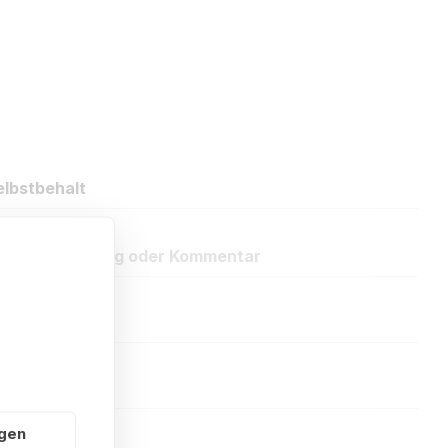
lbstbehalt
eue Bewertung oder Kommentar
ngen