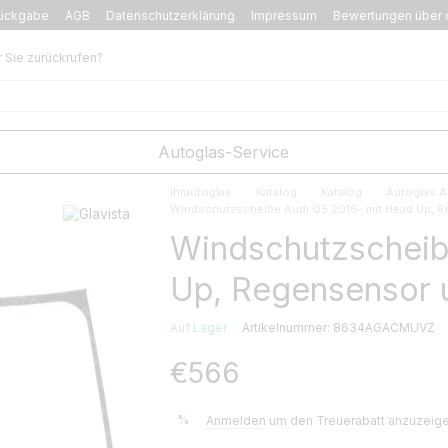
ückgabe
AGB
Datenschutzerklärung
Impressum
Bewertungen über 
r Sie zurückrufen?
Autoglas-Service
Ihrautoglas
Katalog
Katalog
Autoglas A
Windschutzscheibe Audi Q5 2016- mit Head Up, R
Windschutzscheib
Up, Regensensor 
Auf Lager
Artikelnummer: 8634AGACMUVZ
€566
%
Anmelden
um den Treuerabatt anzuzeig