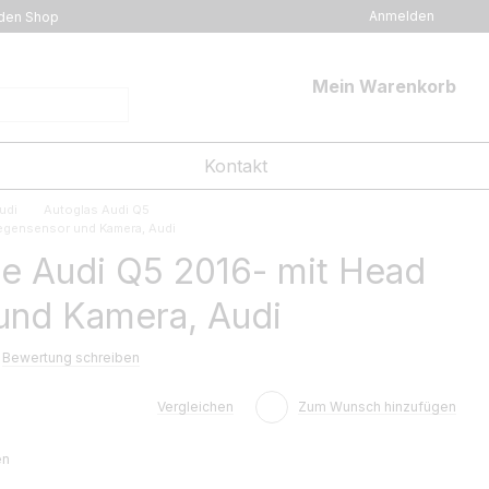
Anmelden
den Shop
Mein Warenkorb
Kontakt
udi
Autoglas Audi Q5
egensensor und Kamera, Audi
e Audi Q5 2016- mit Head
und Kamera, Audi
Bewertung schreiben
Vergleichen
Zum Wunsch hinzufügen
en