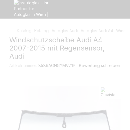
Katalog
Katalog
Autoglas Audi
Autoglas Audi A4
Windsc
Windschutzscheibe Audi A4
2007-2015 mit Regensensor,
Audi
Artikelnummer:
8589AGNGYMVZ1P
Bewertung schreiben