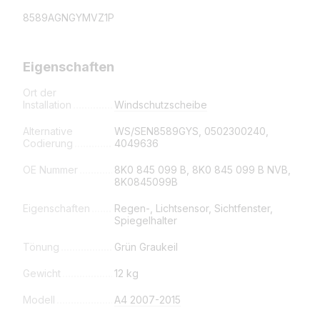
8589AGNGYMVZ1P
Eigenschaften
Ort der
Installation
Windschutzscheibe
Alternative
WS/SEN8589GYS, 0502300240,
Codierung
4049636
OE Nummer
8K0 845 099 B, 8K0 845 099 B NVB,
8K0845099B
Eigenschaften
Regen-, Lichtsensor, Sichtfenster,
Spiegelhalter
Tönung
Grün Graukeil
Gewicht
12 kg
Modell
A4 2007-2015