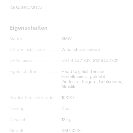
2305AGACMUVZ
Eigenschaften
Marke
BMW
Ort der Installation
Windschutzscheibe
OE Nummer
5131 9 447 332, 51319447332
Eigenschaften
Head Up, Sichtfenster,
Einzelkamera, geklebt
Zierleiste, Regen-, Lichtsensor,
Akustik
Produktherstellercode
103137
Tönung
Grün
Gewicht
12 kg
Modell
XM 2023-