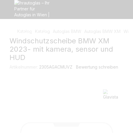
Katalog
Katalog
Autoglas BMW
Autoglas BMW XM
Wind
Windschutzscheibe BMW XM
2023- mit kamera, sensor und
HUD
Artikelnummer:
2305AGACMUVZ
Bewertung schreiben