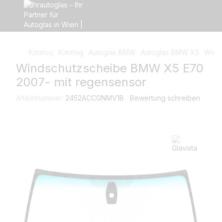
Katalog
Katalog
Autoglas BMW
Autoglas BMW X5
Wind
Windschutzscheibe BMW X5 E70
2007- mit regensensor
Artikelnummer:
2452ACCGNMV1B
Bewertung schreiben