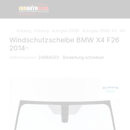
Katalog
Katalog
Autoglas BMW
Autoglas BMW X4
Wind
Windschutzscheibe BMW X4 F26
2014-
Artikelnummer:
2468AGSV
Bewertung schreiben