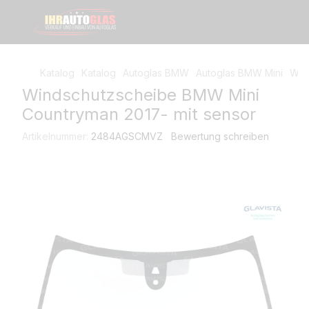
Katalog
Katalog
Autoglas BMW
Autoglas BMW Mini
Win
Windschutzscheibe BMW Mini
Countryman 2017- mit sensor
Artikelnummer:
2484AGSCMVZ
Bewertung schreiben