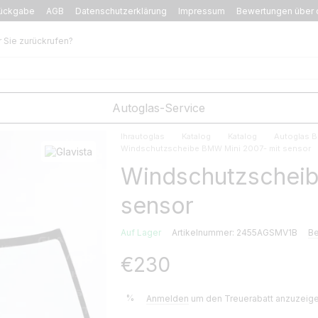
ückgabe
AGB
Datenschutzerklärung
Impressum
Bewertungen über 
r Sie zurückrufen?
Autoglas-Service
Ihrautoglas
Katalog
Katalog
Autoglas 
Windschutzscheibe BMW Mini 2007- mit sensor
Windschutzscheib
sensor
Auf Lager
Artikelnummer: 2455AGSMV1B
Be
€230
%
Anmelden
um den Treuerabatt anzuzeig