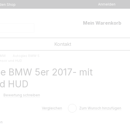
Anmelden
den Shop
Mein Warenkorb
Kontakt
BMW
Autoglas BMW 5
ensor und HUD
e BMW 5er 2017- mit
nd HUD
Bewertung schreiben
Vergleichen
Zum Wunsch hinzufügen
en