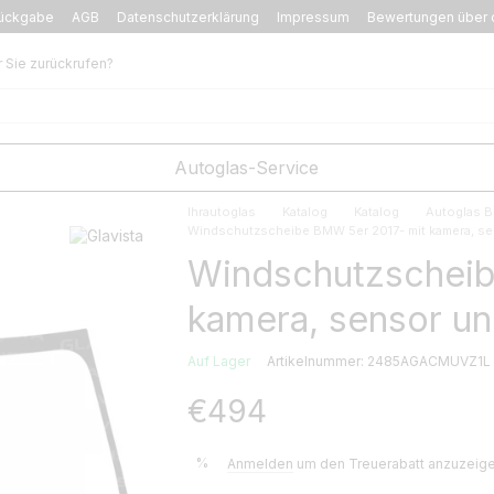
ückgabe
AGB
Datenschutzerklärung
Impressum
Bewertungen über 
r Sie zurückrufen?
Autoglas-Service
Ihrautoglas
Katalog
Katalog
Autoglas 
Windschutzscheibe BMW 5er 2017- mit kamera, s
Windschutzscheib
kamera, sensor u
Auf Lager
Artikelnummer: 2485AGACMUVZ1L
€494
%
Anmelden
um den Treuerabatt anzuzeig