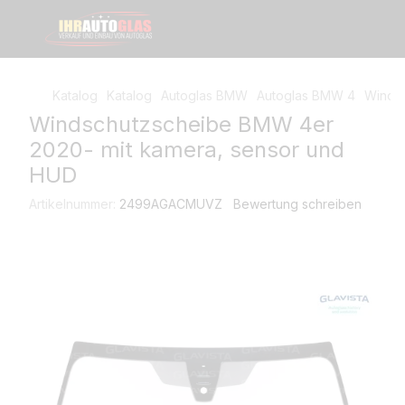
Katalog
Katalog
Autoglas BMW
Autoglas BMW 4
Windsc
Windschutzscheibe BMW 4er
2020- mit kamera, sensor und
HUD
Artikelnummer:
2499AGACMUVZ
Bewertung schreiben