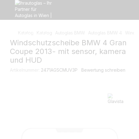
Katalog
Katalog
Autoglas BMW
Autoglas BMW 4
Windsc
Windschutzscheibe BMW 4 Gran
Coupe 2013- mit sensor, kamera
und HUD
Artikelnummer:
2471AGSCMUV3P
Bewertung schreiben