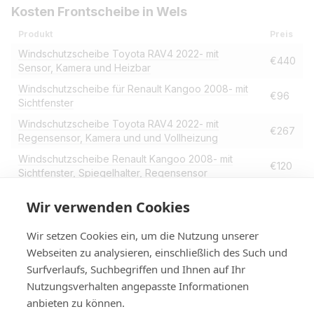
Kosten Frontscheibe in Wels
Produkt
Preis
Windschutzscheibe Toyota RAV4 2022- mit
€440
Sensor, Kamera und Heizbar
Windschutzscheibe für Renault Kangoo 2008- mit
€96
Sichtfenster
Windschutzscheibe Toyota RAV4 2022- mit
€267
Regensensor, Kamera und und Vollheizung
Windschutzscheibe Renault Kangoo 2008- mit
€120
Sichtfenster, Spiegelhalter, Regensensor
Windschutzscheibe Tesla Y model 2021- mit
Wir verwenden Cookies
Regensensor, Einzelkamera, Heizbar,
€310
Elektrofahrzeug, Sichtfenster
Wir setzen Cookies ein, um die Nutzung unserer
Webseiten zu analysieren, einschließlich des Such und
Surfverlaufs, Suchbegriffen und Ihnen auf Ihr
Nutzungsverhalten angepasste Informationen
+4314420014
anbieten zu können.