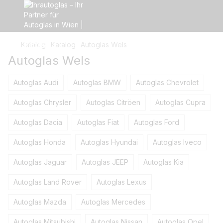
Katalog
Katalog
Autoglas Wels
Autoglas Wels
Autoglas Audi
Autoglas BMW
Autoglas Chevrolet
Autoglas Сhrysler
Autoglas Citröen
Autoglas Cupra
Autoglas Dacia
Autoglas Fiat
Autoglas Ford
Autoglas Honda
Autoglas Hyundai
Autoglas Iveco
Autoglas Jaguar
Autoglas JEEP
Autoglas Kia
Autoglas Land Rover
Autoglas Lexus
Autoglas Mazda
Autoglas Mercedes
Autoglas Mitsubishi
Autoglas Nissan
Autoglas Opel