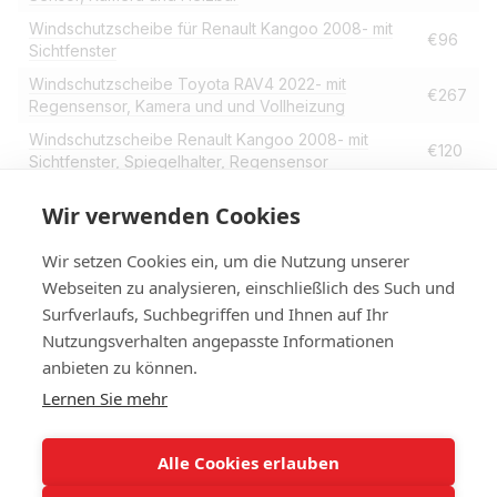
Windschutzscheibe für Renault Kangoo 2008- mit
€96
Sichtfenster
Windschutzscheibe Toyota RAV4 2022- mit
€267
Regensensor, Kamera und und Vollheizung
Windschutzscheibe Renault Kangoo 2008- mit
€120
Sichtfenster, Spiegelhalter, Regensensor
Windschutzscheibe Tesla Y model 2021- mit
Wir verwenden Cookies
Regensensor, Einzelkamera, Heizbar,
€310
Elektrofahrzeug, Sichtfenster
Wir setzen Cookies ein, um die Nutzung unserer
Webseiten zu analysieren, einschließlich des Such und
Surfverlaufs, Suchbegriffen und Ihnen auf Ihr
Nutzungsverhalten angepasste Informationen
+4314420014
anbieten zu können.
Lernen Sie mehr
Kontakt
Vollständige Version der Website
Alle Cookies erlauben
Sitemap