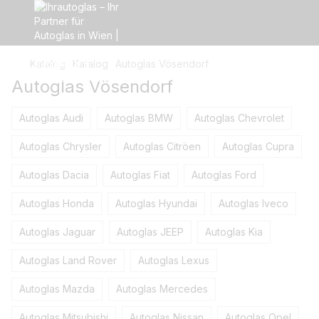
Katalog
Katalog
Autoglas Vösendorf
Autoglas Vösendorf
Autoglas Audi
Autoglas BMW
Autoglas Chevrolet
Autoglas Сhrysler
Autoglas Citröen
Autoglas Cupra
Autoglas Dacia
Autoglas Fiat
Autoglas Ford
Autoglas Honda
Autoglas Hyundai
Autoglas Iveco
Autoglas Jaguar
Autoglas JEEP
Autoglas Kia
Autoglas Land Rover
Autoglas Lexus
Autoglas Mazda
Autoglas Mercedes
Autoglas Mitsubishi
Autoglas Nissan
Autoglas Opel